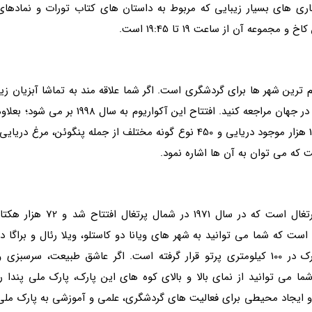
ی های بسیار زیبایی که مربوط به داستان های کتاب تورات و نمادهای
ه آن از ساعت 19 تا 19:45 است.
 ترین شهر ها برای گردشگری است. اگر شما علاقه مند به تماشا آبزیان زیر
دریا هستید، می توانید به بزرگ ترین آکواریوم آب شور در جهان مراجعه کنید. افتتاح این آکواریوم به سال 1998 بر می شود؛ بع
این آکواریوم محل زندگی 50 گونه مختلف و زیستگاه 16 هزار موجود دریایی و 450 نوع گونه مختلف از جمله پنگوئن، مرغ دریایی
 که می توان به آن ها اشاره نمود.
پارک ملی پندا، یکی از بزرگ ترین پارک های کشور پرتغال است که در سال 1971 در شمال پرتغال افتتاح شد و 72 هزا
ت که شما می توانید به شهر های ویانا دو کاستلو، ویلا رئال و براگا در
شمال غربی پرتغال دسترسی پیدا کنید؛ بعلاوه این پارک در 100 کیلومتری پرتو قرار گرفته است. اگر عاشق طبیعت، سرسبزی 
می توانید از نمای بالا و بالای کوه های این پارک، پارک ملی پندا را
ی و ایجاد محیطی برای فعالیت های گردشگری، علمی و آموزشی به پارک ملی