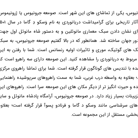
رونیوس، یکی از تماشای های این شهر است. صومعه جرونیوس یا ژرونیموس
در شهر لیسبون و در منطقه بام واقع شده است. این آثار تاریخی برای گرامیداشت دریانوردی به نام وَ
رای نشان دادن سبک معماری مانوئلین و به دستور شاه مانوئل اول جهت
 دور جهان ساخته شد. همانطور که در بالا گفتیم صومعه جرونیوس، به سبک
های گوتیک، موری و تاثیرات اولیه رنسانس است. شما با رفتن به این
بوط به دریانوردی را مشاهده کنید. این صومعه دارای سه راهرو است که
با تندیس های گوناگون قرار گرفته است. شما برای تماشا راهروی مرکزی
ید؛ بعلاوه به واسطه درب غربی، شما به سمت راهروهای سرپوشیده راهنمایی
ه و حیرت انگیز تر از دیگر مکان های این صومعه سرا است. راهروهای این
ینات بسیار زیاد دارد. در صومعه جرونیوس، آرامگاه پادشاه مانوئل و سایر
ی سرشناسی مانند وسکو د گاما و فرنادو پسوآ قرار گرفته است؛ بعلاوه
 بخشی مستقل از این مجموعه است.