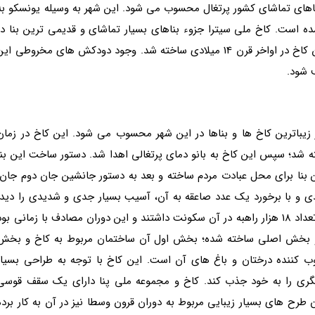
 جاهای تماشای کشور پرتغال محسوب می شود. این شهر به وسیله یونسکو به
 است. کاخ ملی سیترا جزوء بناهای بسیار تماشای و قدیمی ترین بنا در
شهر سینترا بوده که باعث زیباتر شدن این شهر شود. این کاخ در اواخر قرن 14 میلادی ساخته شد. وجود دودکش های مخروطی ای
 شود.
 زیباترین کاخ ها و بناها در این شهر محسوب می شود. این کاخ در زمان
ته شد؛ سپس این کاخ به بانو دمای پرتغالی اهدا شد. دستور ساخت این بنا
 1943 داده شد؛ در ابتدا این بنا برای محل عبادت مردم ساخته و بعد به دستور جانشین جان دوم جان،
زسازی آن داده شد؛ اما این بنا در قرن 18 میلادی و با برخورد یک عدد صاعقه به آن، آسیب بسیار جدی و شدیدی را دید
شاید برای شما قابل توجه باشد که در یک مدت زمانی، تعداد 18 هزار راهبه در آن سکونت داشتند و این دوران مصادف با زمانی بو
ز دو بخش اصلی ساخته شده؛ بخش اول آن ساختمان مربوط به کاخ و بخش
 کننده درختان و باغ های آن است. این کاخ با توجه به طراحی بسیار
ری را به خود جذب کند. کاخ و مجموعه ملی پنا دارای یک سقف قوسی
طرح های بسیار زیبایی مربوط به دوران قرون وسطا نیز در آن به کار برده